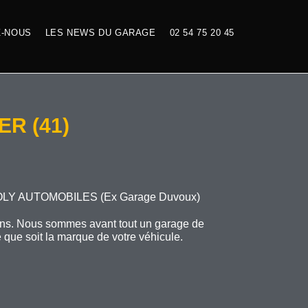
Z-NOUS
LES NEWS DU GARAGE
02 54 75 20 45
R (41)
OLY AUTOMOBILES
(
Ex Garage Duvoux
)
tions. Nous sommes avant tout un garage de
 que soit la marque de votre véhicule.